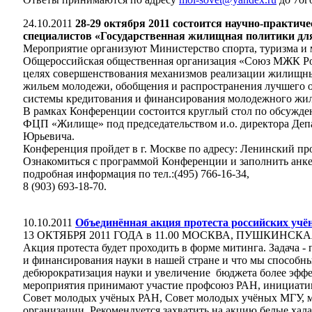
24.10.2011
28-29 октября 2011 состоится научно-практич
специалистов «Государственная жилищная политики дл
Мероприятие организуют Министерство спорта, туризма и
Общероссийская общественная организация «Союз МЖК Рос
целях совершенствования механизмов реализации жилищны
жильем молодежи, обобщения и распространения лучшего о
системы кредитования и финансирования молодежного жил
В рамках Конференции состоится круглый стол по обсужд
ФЦП «Жилище» под председательством и.о. директора Деп
Юрьевича.
Конференция пройдет в г. Москве по адресу: Ленинский про
Ознакомиться с программой Конференции и заполнить анке
подробная информация по тел.:(495) 766-16-34,
8 (903) 693-18-70.
10.10.2011
Объединённая акция протеста российских учё
13 ОКТЯБРЯ 2011 ГОДА в 11.00 МОСКВА, ПУШКИНС
Акция протеста будет проходить в форме митинга. Задача -
и финансирования науки в нашей стране и что мы способны
дебюрократизация науки и увеличение бюджета более эффе
мероприятия принимают участие профсоюз РАН, инициатив
Совет молодых учёных РАН, Совет молодых учёных МГУ, м
организации. Рекомендуется захватить на акцию белые хал