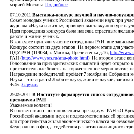
мэрией Москвы.
Подробнее
07.10.2011
Выставка-конкурс научной и научно-популя
Совет молодых учёных Российской академии наук при уча
журнала «Наука и жизнь», проводят выставку-конкурс науч
Идея проведения конкурса была навеяна страстным желан
работе и жизни учёных.
В конкурсе приняли участие сотрудники РАН, вне зависимос
Конкурс состоит из двух этапов. На первом этапе для учас
ЦДУ РАН (119034, г. Москва, Пречистенка д.16,
http://www.c
РАН (
http://www.yras.ru/smu-photo.html
). На втором этапе к
Голосование за приз зрительских симпатий будет открыто в
пригласительные билеты на торжественное мероприятие, по
Награждение победителей пройдёт 7 ноября на Собрании 
Наука – это страсть! Любите науку, живите наукой, занима
Файл:
Загрузить
29.09.2011
В Институте формируется список сотруднико
президиума РАН
Уважаемые коллеги!
В соответствии с постановлением президиума РАН «О Вре
Российской академии наук и подведомственных ей организ
для строительства жилья экономического класса на безвозм
Федерального фонда содействия развитию жилищного стро