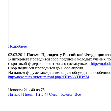
Подробнее
02.03.2011
Письмо Президенту Российской Федерации от 
В интернете проводится сбор подписей молодых ученых п
с критикой федерального закона о госзакупках -
http://molod
Сбор подписей проводится до 15ого апреля
На нашем форуме заведена ветка для обсуждения особеннос
http://new.mtas.ru/forum/read.php?FID=8&TID=74
Новости 21 - 40 из 75
Начало
|
Пред.
|
1
2
3
4
|
След.
|
Конец
|
Все