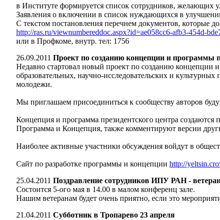
в Институте формируется список сотрудников, желающих 
Заявления о включении в список нуждающихся в улучшени
С текстом постановления перечнем документов, которые д
http://ras.ru/viewnumbereddoc.aspx?id=ae058cc6-afb3-454d-b
или в Профкоме, внутр. тел: 1756
26.09.2011
Проект по созданию концепции и программы п
Недавно стартовал новый проект по созданию концепции и
образовательных, научно-исследовательских и культурных п
молодежи.
Мы приглашаем присоединиться к сообществу авторов буду
Концепция и программа президентского центра создаются пр
Программа и Концепция, также комментируют версии други
Наиболее активные участники обсуждения войдут в общест
Сайт по разработке программы и концепции
http://yeltsin.c
25.04.2011
Поздравление сотрудников ИПУ РАН - ветера
Состоится 5-ого мая в 14.00 в малом конференц зале.
Нашим ветеранам будет очень приятно, если это мероприят
21.04.2011
Субботник в Тропарево 23 апреля