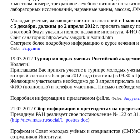
х местном номере, трехразовое лечебное питание по заказн
лабораторных исследований, нарзанные ванны, массаж, ЛФ
Молодые ученые, желающие поехать в санаторий
с 1 мая п
с 5 декабря, должны до 2 апреля 2012
г. прислать заявку
в которой будут указаны полное название института, ФИО 
Сайт санатория: http://www.sangork.ru/sotrud.htm
Смотрите более подробную информацию о курсе лечения и
Файл:
Загрузить
19.03.2012
Турнир молодых ученых Российской академии
Коллеги!
Приглашаем Вас принять участие в турнире молодых учены
который состоится 6 апреля 2012 года (пятница) в 09:30 в
Желающим участвовать необходимо до 3 апреля прислать з
ФИО (полностью) и телефон участника. Письмо необходим
Подробная информация в прилагаемом файле.
Файл:
Загрузит
21.02.2012
Сбор информации о претендентах на предоста
Президиум РАН реализует свое постановление № 122 от 31.
(
http://new.mtas.ru/social/1_postras.doc
).
Профком и Совет молодых учёных и специалистов (СМУиС)
сотрудников Института.