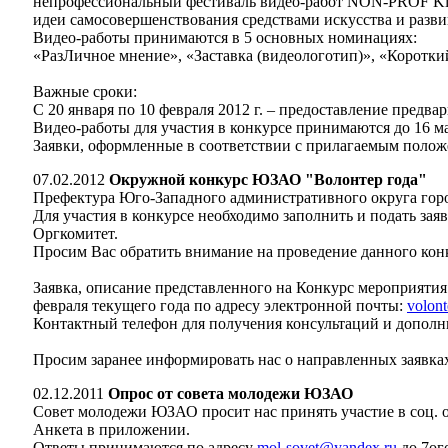
непрофессиональный фестиваль видео-работ NON-PROF KiN
идеи самосовершенствования средствами искусства и разви
Видео-работы принимаются в 5 основных номинациях:
«РазЛичное мнение», «Заставка (видеологотип)», «Коротк
Важные сроки:
С 20 января по 10 февраля 2012 г. – предоставление предва
Видео-работы для участия в конкурсе принимаются до 16 ма
Заявки, оформленные в соответствии с прилагаемым полож
07.02.2012
Окружной конкурс ЮЗАО "Волонтер года"
Префектура Юго-Западного административного округа го
Для участия в конкурсе необходимо заполнить и подать зая
Оргкомитет.
Просим Вас обратить внимание на проведение данного конк
Заявка, описание представленного на Конкурс мероприятия
февраля текущего года по адресу электронной почты:
volon
Контактный телефон для получения консультаций и дополн
Просим заранее информировать нас о направленных заявк
02.12.2011
Опрос от совета молодежи ЮЗАО
Совет молодежи ЮЗАО просит нас принять участие в соц. 
Анкета в приложении.
Ответы принимаются по адресу
mol-sovet@yandex.ru
до 7ог