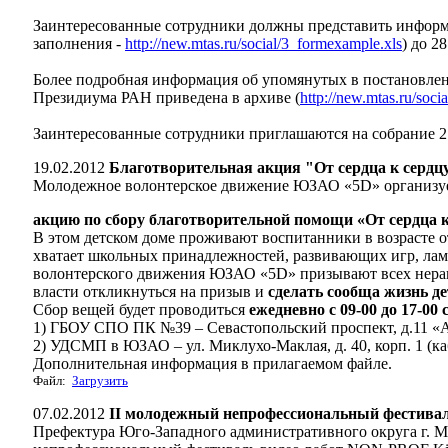
Заинтересованные сотрудники должны представить инфор
заполнения -
http://new.mtas.ru/social/3_formexample.xls
) до 2
Более подробная информация об упомянутых в постановлени
Президиума РАН приведена в архиве (
http://new.mtas.ru/soci
Заинтересованные сотрудники приглашаются на собрание 27
19.02.2012
Благотворительная акция "От сердца к серд
Молодежное волонтерское движение ЮЗАО «5D» организу
акцию по сбору благотворительной помощи «От сердца к
В этом детском доме проживают воспитанники в возрасте от
хватает школьных принадлежностей, развивающих игр, лампо
волонтерского движения ЮЗАО «5D» призывают всех нера
власти откликнуться на призыв и
сделать сообща жизнь д
Сбор вещей будет проводиться
ежедневно с 09-00 до 17-00 
1) ГБОУ СПО ПК №39 – Севастопольский проспект, д.11 «А», 
2) УДСМП в ЮЗАО – ул. Миклухо-Маклая, д. 40, корп. 1 (каб
Дополнительная информация в прилагаемом файле.
Файл:
Загрузить
07.02.2012
II молодежный непрофессиональный фестива
Префектура Юго-Западного административного округа г. М