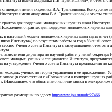
в Института имени академика И.В. Прангишвили») и отчёты сти
ие стипендии имени академика В.А. Трапезникова. Конкурсные з
Института имени академика В.А. Трапезникова») и отчеты стипе
ие грантов для поддержки молодежных научных школ Института
 «Положением о грантах для поддержки молодежных научных шко
х в настоящий момент молодежных научных школ сдать отчет (в
ол Института») по результатам работы за год в Ученый совет (к
ую сессию Ученого совета Института с заслушиванием отчетов и 
тута.
е: заместители директора по научной работе, ученый секретарь
овета молодых ученых и специалистов Института, представитель
ть на утверждение Ученого совета Института предложения по ка
от молодых ученых по теории управления и ее приложениям. Уст
 заявок (в соответствии с «Положением о конкурсе научных ра
 г. (Напоминаем, что обязательно наличие заявки в электронном
грантам размещены по адресу
http://www.ipu.ru/node/27466