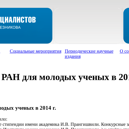
а
Социальные мероприятия
Периодические научные
О со
издания
АН для молодых ученых в 201
дых ученых в 2014 г.
ило:
ие стипендии имени академика И.В. Прангишвили. Конкурсные з