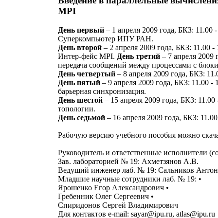
Введение в параллельные вычислени
MPI
День первый
– 1 апреля 2009 года, БКЗ: 11.0
Суперкомпьютер ИПУ РАН.
День второй
– 2 апреля 2009 года, БКЗ: 11.00
Интер-фейс MPI.
День третий
– 7 апреля 2009 
передача сообщений между процессами с блоки
День четвертый
– 8 апреля 2009 года, БКЗ: 11
День пятый
– 9 апреля 2009 года, БКЗ: 11.00 
барьерная синхронизация.
День шестой
– 15 апреля 2009 года, БКЗ: 11.0
топологии.
День седьмой
– 16 апреля 2009 года, БКЗ: 11.
Рабочую версию учебного пособия можно скач
Руководитель и ответственные исполнители (со
Зав. лабораторией № 19: Ахметзянов А.В.
Ведущий инженер лаб. № 19: Сальников Анто
Младшие научные сотрудники лаб. № 19: •
Ярошенко Егор Александрович •
Гребенник Олег Сергеевич •
Спиридонов Сергей Владимирович
Для контактов e-mail: sayar@ipu.ru, atlas@ipu.ru