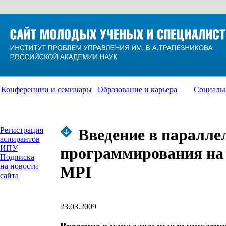
Конференции и семинары
Образование и карьера
Социаль
Регистрация
Введение в паралл
аспирантов
ИПУ
программирования на 
Подписка
на новости
MPI
сайта
23.03.2009